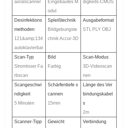
aoralscanner
Eingebautes M
digkeits-CMOS
odul
Desinfektions
Spleißtechnik
Ausgabeformat
methoden
Bildgebungste
STL PLY OBJ
121&amp;134
chnik Accur-3D
autoklavierbar
Scan-Typ
Bild
Scan-Modus
Stromloser Fa
Farbig
3D-Videoscan
rbscan
nen
Scangeschwi
Schärfentiefe s
Länge des Ver
ndigkeit
cannen
bindungskabel
5 Minuten
15mm
s
2m
Scanner-Tipp
Gewicht
Verbindung