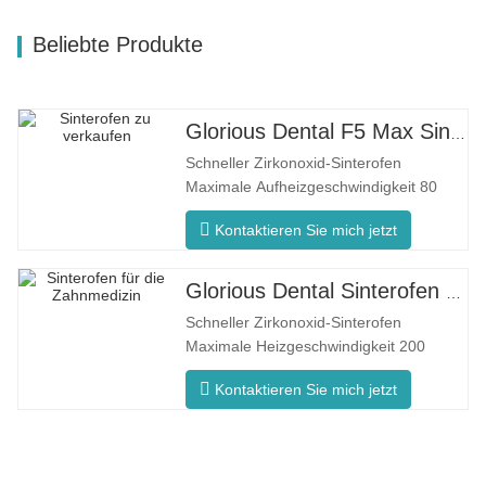
Beliebte Produkte
Glorious Dental F5 Max Sinterofen
Schneller Zirkonoxid-Sinterofen
Maximale Aufheizgeschwindigkeit 80
°C/min F5 Max Innovativer Prozess
Kontaktieren Sie mich jetzt
Gleichmäßige Ofentemperatur Der F5
Max zeichnet sich durch eine maximale
Aufheizrate von 80°C/Minute aus. Die
Glorious Dental Sinterofen F5 Pro
360°-Umfangsheizung gewährleistet
Schneller Zirkonoxid-Sinterofen
eine gleichmäßige Ofentemperatur und
Maximale Heizgeschwindigkeit 200
konsistente
°C/min F5 Pro Innovativer Prozess
Kontaktieren Sie mich jetzt
Gleichmäßige Ofentemperatur Der F5
Pro zeichnet sich durch eine maximale
Aufheizrate von 200 °C/Minute aus. Die
360°-Umfangsheizung gewährleistet