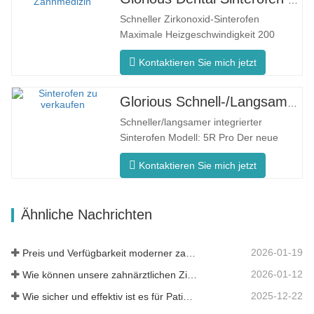
360°-Umfangsheizung gewährleistet
Schneller Zirkonoxid-Sinterofen
eine gleichmäßige Ofentemperatur und
Maximale Heizgeschwindigkeit 200
konsistente…
°C/min F5 Pro Innovativer Prozess
Kontaktieren Sie mich jetzt
Gleichmäßige Ofentemperatur Der F5
Pro zeichnet sich durch eine maximale
Aufheizrate von 200 °C/Minute aus. Die
Glorious Schnell-/Langsam-Dental-Sinterofen
360°-Umfangsheizung gewährleistet
Schneller/langsamer integrierter
eine gleichmäßige Ofentemperatur
Sinterofen Modell: 5R Pro Der neue
und…
Dental-Sinterofen ist speziell für die
Kontaktieren Sie mich jetzt
Zahnmedizin konzipiert und verfügt über
eine schnelle Brennzeit von 90 Minuten.
Es ist intelligenter und effizienter und
Ähnliche Nachrichten
bietet Ihnen ein anderes Erlebnis.
Intelligente…
2026-01-19
Preis und Verfügbarkeit moderner zahnärztlicher Lösungen
2026-01-12
Wie können unsere zahnärztlichen Zirkonoxid-Werkstoffe zu Ihrem Erfolg beitragen?
2025-12-22
Wie sicher und effektiv ist es für Patienten?