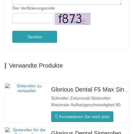
Der Verifizierungscode
Senden
Verwandte Produkte
Glorious Dental F5 Max Sinterofen
Schneller Zirkonoxid-Sinterofen
Maximale Aufheizgeschwindigkeit 80
°C/min F5 Max Innovativer Prozess
Kontaktieren Sie mich jetzt
Gleichmäßige Ofentemperatur Der F5
Max zeichnet sich durch eine maximale
Aufheizrate von 80°C/Minute aus. Die
Glorious Dental Sinterofen F5 Pro