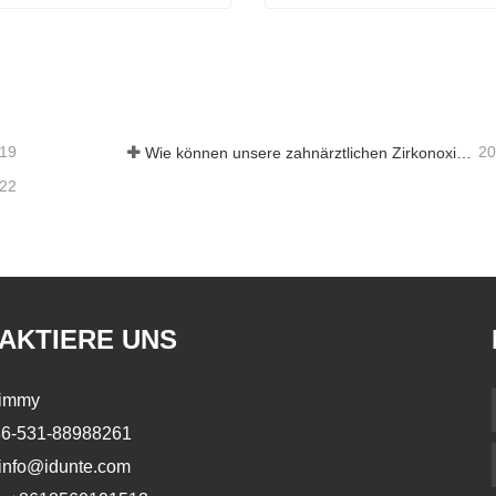
s Dental Sinterofen F5 Pro
tieren Sie mich jetzt
Kontaktieren Sie mich jetzt
-19
20
Wie können unsere zahnärztlichen Zirkonoxid-Werkstoffe zu Ihrem Erfolg beitragen?
-22
AKTIERE UNS
immy
6-531-88988261
info@idunte.com