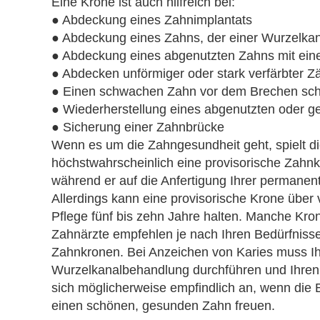
Eine Krone ist auch hilfreich bei:
● Abdeckung eines Zahnimplantats
● Abdeckung eines Zahns, der einer Wurzelka
● Abdeckung eines abgenutzten Zahns mit eine
● Abdecken unförmiger oder stark verfärbter Z
● Einen schwachen Zahn vor dem Brechen sc
● Wiederherstellung eines abgenutzten oder 
● Sicherung einer Zahnbrücke
Wenn es um die Zahngesundheit geht, spielt die
höchstwahrscheinlich eine provisorische Zahnk
während er auf die Anfertigung Ihrer permanen
Allerdings kann eine provisorische Krone über
Pflege fünf bis zehn Jahre halten. Manche Kr
Zahnärzte empfehlen je nach Ihren Bedürfniss
Zahnkronen. Bei Anzeichen von Karies muss I
Wurzelkanalbehandlung durchführen und Ihren Z
sich möglicherweise empfindlich an, wenn die 
einen schönen, gesunden Zahn freuen.