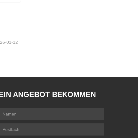
Glorious Schnell-/Langsam-Dental-Sinterofen
26-01-12
EIN ANGEBOT BEKOMMEN