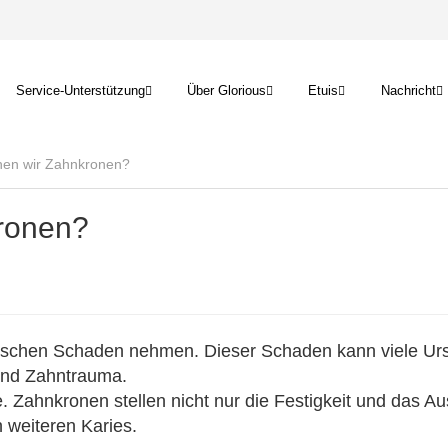
Service-Unterstützung
Über Glorious
Etuis
Nachricht
en wir Zahnkronen?
ronen?
enschen Schaden nehmen. Dieser Schaden kann viele Ur
 und Zahntrauma.
. Zahnkronen stellen nicht nur die Festigkeit und das A
 weiteren Karies.