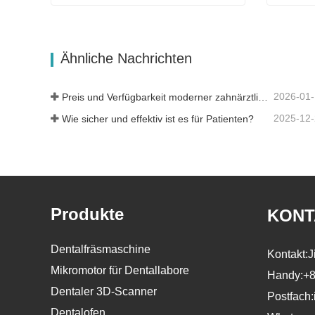
Glorious Dental F5 Max Sinterofen
Gloriou
Kontaktieren Sie mich jetzt
Kontak
Ähnliche Nachrichten
2026-01
Preis und Verfügbarkeit moderner zahnärztlicher Lösungen
2025-12
Wie sicher und effektiv ist es für Patienten?
Produkte
KONT
Dentalfräsmaschine
Kontakt:
J
Mikromotor für Dentallabore
Handy:
+8
Dentaler 3D-Scanner
Postfach:
Dentalofen