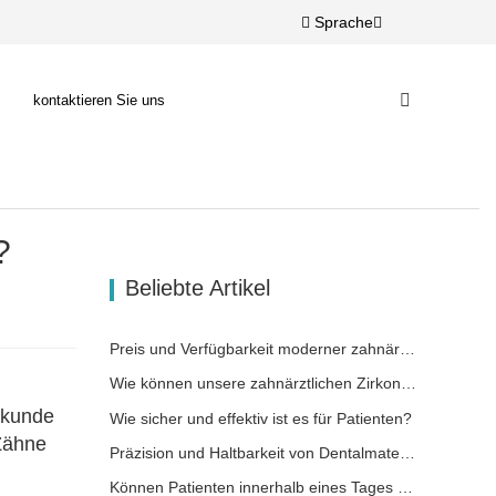
Sprache
kontaktieren Sie uns
?
Beliebte Artikel
Preis und Verfügbarkeit moderner zahnärztlicher Lösungen
Wie können unsere zahnärztlichen Zirkonoxid-Werkstoffe zu Ihrem Erfolg beitragen?
lkunde
Wie sicher und effektiv ist es für Patienten?
 Zähne
Präzision und Haltbarkeit von Dentalmaterialien
Können Patienten innerhalb eines Tages wieder lächeln?