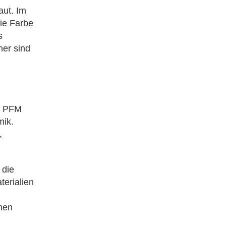
aut. Im
ie Farbe
s
her sind
zu PFM
mik.
,
 die
terialien
hen