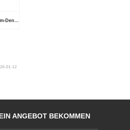
Glorious Schnell-/Langsam-Dental-Sinterofen
Glorious Schnell-/Langsam-Dental-Sinterofen
26-01-12
EIN ANGEBOT BEKOMMEN