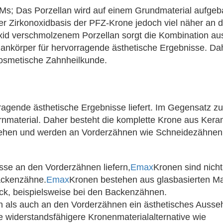
s; Das Porzellan wird auf einem Grundmaterial aufgeb
 Zirkonoxidbasis der PFZ-Krone jedoch viel näher an d
oxid verschmolzenem Porzellan sorgt die Kombination au
ankörper für hervorragende ästhetische Ergebnisse. Da
 kosmetische Zahnheilkunde.
orragende ästhetische Ergebnisse liefert. Im Gegensatz 
nmaterial. Daher besteht die komplette Krone aus Kera
sehen und werden an Vorderzähnen wie Schneidezähnen
sse an den Vorderzähnen liefern,
Emax
Kronen sind nicht
Backenzähne.
Emax
Kronen bestehen aus glasbasierten Ma
uck, beispielsweise bei den Backenzähnen.
 als auch an den Vorderzähnen ein ästhetisches Ausse
ne widerstandsfähigere Kronenmaterialalternative wie