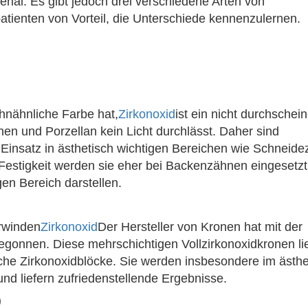
rial. Es gibt jedoch drei verschiedene Arten von
atienten von Vorteil, die Unterschiede kennenzulernen.
hnähnliche Farbe hat,
Zirkonoxid
ist ein nicht durchschei
en und Porzellan kein Licht durchlässt. Daher sind
n Einsatz in ästhetisch wichtigen Bereichen wie Schneid
estigkeit werden sie eher bei Backenzähnen eingesetzt,
en Bereich darstellen.
rwinden
Zirkonoxid
Der Hersteller von Kronen hat mit der
egonnen. Diese mehrschichtigen Vollzirkonoxidkronen li
che Zirkonoxidblöcke. Sie werden insbesondere im ästhe
nd liefern zufriedenstellende Ergebnisse.
)