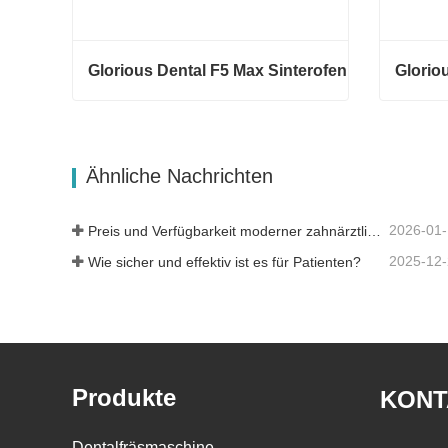
Glorious Dental F5 Max Sinterofen
Glorio
Glorious Dental F5 Max Sinterofen
Gloriou
Kontaktieren Sie mich jetzt
Kontak
Ähnliche Nachrichten
2026-01
Preis und Verfügbarkeit moderner zahnärztlicher Lösungen
2025-12
Wie sicher und effektiv ist es für Patienten?
Produkte
KONT
Dentalfräsmaschine