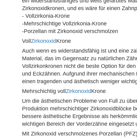
ein widerstandsfähiges und weiß gefärbtes Mate
Zirkonoxidkronen, und es wäre für einen Zahnp
- Vollzirkonia-Krone
-Mehrschichtige Vollzirkonia-Krone
-Porzellan mit Zirkonoxid verschmolzen
Voll
Zirkonoxid
Krone
Auch wenn es widerstandsfähig ist und eine za
Material, das im Gegensatz zu natürlichen Zähn
Vollzirkonkronen nicht die beste Option für de
und Eckzähnen. Aufgrund ihrer mechanischen F
einen tragenden und ästhetisch weniger wichtig
Mehrschichtig voll
Zirkonoxid
Krone
Um die ästhetischen Probleme von Full zu übe
Produktion mehrschichtiger Zirkonoxidblöcke b
bessere ästhetische Ergebnisse als herkömmli
wichtigen Bereich der Vorderzähne eingesetzt u
Mit Zirkonoxid verschmolzenes Porzellan (PFZ