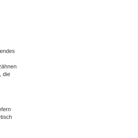
nendes
ezähnen
 die
efern
tisch