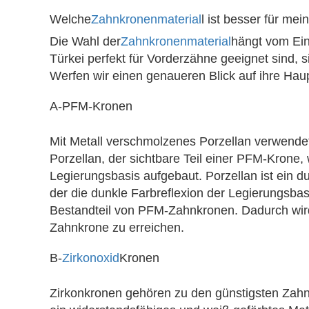
Welche
Zahnkronenmaterial
l ist besser für me
Die Wahl der
Zahnkronenmaterial
hängt vom Ein
Türkei perfekt für Vorderzähne geeignet sind, 
Werfen wir einen genaueren Blick auf ihre Haup
A-PFM-Kronen
Mit Metall verschmolzenes Porzellan verwendet
Porzellan, der sichtbare Teil einer PFM-Krone, 
Legierungsbasis aufgebaut. Porzellan ist ein 
der die dunkle Farbreflexion der Legierungsbasi
Bestandteil von PFM-Zahnkronen. Dadurch wird 
Zahnkrone zu erreichen.
B-
Zirkonoxid
Kronen
Zirkonkronen gehören zu den günstigsten Zahn