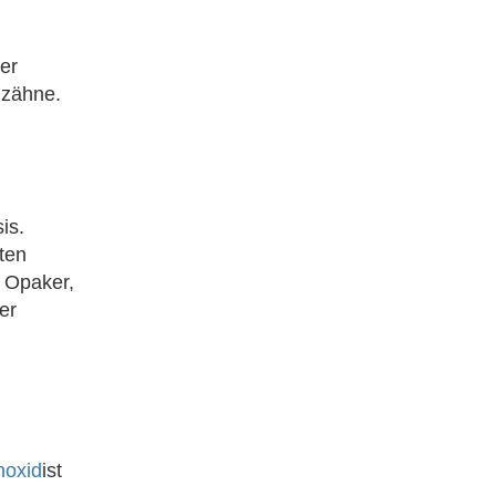
er
nzähne.
is.
ten
n Opaker,
er
noxid
ist