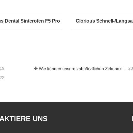
us Dental Sinterofen F5 Pro
s Dental Sinterofen F5 Pro
tieren Sie mich jetzt
Kontaktieren Sie mich jetzt
-19
20
Wie können unsere zahnärztlichen Zirkonoxid-Werkstoffe zu Ihrem Erfolg beitragen?
-22
AKTIERE UNS