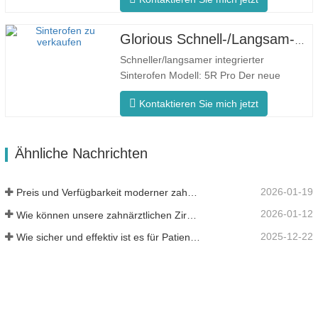
Ofentemperatur Der F5 Pro zeichnet sich
durch eine maximale Aufheizrate von 200
°C/Minute aus. Die 360°-Umfangsheizung
Glorious Schnell-/Langsam-Dental-Sinterofen
gewährleistet eine gleichmäßige
Schneller/langsamer integrierter
Ofentemperatur und…
Sinterofen Modell: 5R Pro Der neue
Dental-Sinterofen ist speziell für die
Kontaktieren Sie mich jetzt
Zahnmedizin konzipiert und verfügt über
eine schnelle Brennzeit von 90 Minuten.
Es ist intelligenter und effizienter und
Ähnliche Nachrichten
bietet Ihnen ein anderes Erlebnis.
Intelligente…
2026-01-19
Preis und Verfügbarkeit moderner zahnärztlicher Lösungen
2026-01-12
Wie können unsere zahnärztlichen Zirkonoxid-Werkstoffe zu Ihrem Erfolg beitragen?
2025-12-22
Wie sicher und effektiv ist es für Patienten?