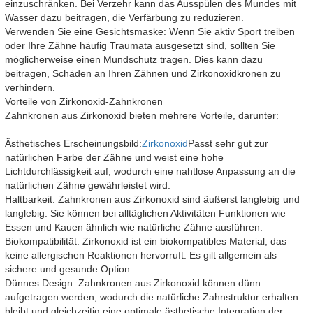
einzuschränken. Bei Verzehr kann das Ausspülen des Mundes mit
Wasser dazu beitragen, die Verfärbung zu reduzieren.
Verwenden Sie eine Gesichtsmaske: Wenn Sie aktiv Sport treiben
oder Ihre Zähne häufig Traumata ausgesetzt sind, sollten Sie
möglicherweise einen Mundschutz tragen. Dies kann dazu
beitragen, Schäden an Ihren Zähnen und Zirkonoxidkronen zu
verhindern.
Vorteile von Zirkonoxid-Zahnkronen
Zahnkronen aus Zirkonoxid bieten mehrere Vorteile, darunter:
Ästhetisches Erscheinungsbild:
Zirkonoxid
Passt sehr gut zur
natürlichen Farbe der Zähne und weist eine hohe
Lichtdurchlässigkeit auf, wodurch eine nahtlose Anpassung an die
natürlichen Zähne gewährleistet wird.
Haltbarkeit: Zahnkronen aus Zirkonoxid sind äußerst langlebig und
langlebig. Sie können bei alltäglichen Aktivitäten Funktionen wie
Essen und Kauen ähnlich wie natürliche Zähne ausführen.
Biokompatibilität: Zirkonoxid ist ein biokompatibles Material, das
keine allergischen Reaktionen hervorruft. Es gilt allgemein als
sichere und gesunde Option.
Dünnes Design: Zahnkronen aus Zirkonoxid können dünn
aufgetragen werden, wodurch die natürliche Zahnstruktur erhalten
bleibt und gleichzeitig eine optimale ästhetische Integration der