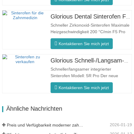
Ofentemperatur Der F5 Max zeichnet sich
durch eine maximale Aufheizrate von
80°C/Minute aus. Die 360°-
Glorious Dental Sinterofen F5 Pro
Umfangsheizung gewährleistet eine
Schneller Zirkonoxid-Sinterofen Maximale
gleichmäßige Ofentemperatur und
Heizgeschwindigkeit 200 °C/min F5 Pro
konsistente…
Innovativer Prozess Gleichmäßige
Kontaktieren Sie mich jetzt
Ofentemperatur Der F5 Pro zeichnet sich
durch eine maximale Aufheizrate von 200
°C/Minute aus. Die 360°-Umfangsheizung
Glorious Schnell-/Langsam-Dental-Sinterofen
gewährleistet eine gleichmäßige
Schneller/langsamer integrierter
Ofentemperatur und…
Sinterofen Modell: 5R Pro Der neue
Dental-Sinterofen ist speziell für die
Kontaktieren Sie mich jetzt
Zahnmedizin konzipiert und verfügt über
eine schnelle Brennzeit von 90 Minuten.
Es ist intelligenter und effizienter und
Ähnliche Nachrichten
bietet Ihnen ein anderes Erlebnis.
Intelligente…
2026-01-19
Preis und Verfügbarkeit moderner zahnärztlicher Lösungen