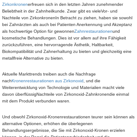
Zirkonkronen
erfreuen sich in den letzten Jahren zunehmender
Beliebtheit in der Zahnheilkunde. Zwar gibt es viele
Vor- und
Nachteile von Zirkonkronen
In Betracht zu ziehen, haben sie sowohl
bei Zahnärzten als auch bei Patienten Anerkennung und Akzeptanz
als hochwertige Option für gewonnen
Zahnrestaurationen
und
kosmetische Behandlungen. Dies ist vor allem auf ihre Fähigkeit
zurückzuführen, eine hervorragende Ästhetik, Haltbarkeit,
Biokompatibilität und Zahnerhaltung zu bieten und gleichzeitig eine
metallfreie Alternative zu bieten.
Aktuelle Markttrends treiben auch die Nachfrage
nach
Kronenrestaurationen aus Zirkonoxid
, und die
Weiterentwicklung von Technologie und Materialien macht viele
davon überflüssig
Nachteile von Zirkonoxid-Zahnkronen
die einmal
mit dem Produkt verbunden waren.
Und obwohl Zirkonoxid-Kronenrestaurationen teurer sein können als
alternative Optionen, erhöhen die überlegenen
Behandlungsergebnisse, die Sie mit Zirkonoxid-Kronen erzielen