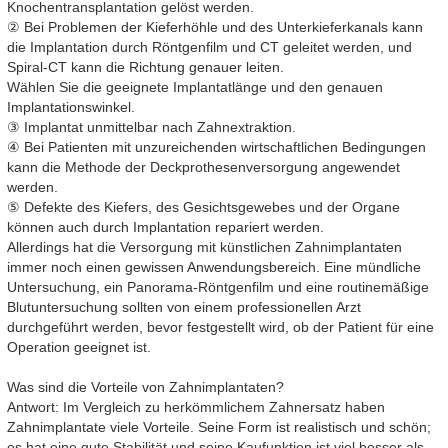
Knochentransplantation gelöst werden.
② Bei Problemen der Kieferhöhle und des Unterkieferkanals kann
die Implantation durch Röntgenfilm und CT geleitet werden, und
Spiral-CT kann die Richtung genauer leiten.
Wählen Sie die geeignete Implantatlänge und den genauen
Implantationswinkel.
③ Implantat unmittelbar nach Zahnextraktion.
④ Bei Patienten mit unzureichenden wirtschaftlichen Bedingungen
kann die Methode der Deckprothesenversorgung angewendet
werden.
⑤ Defekte des Kiefers, des Gesichtsgewebes und der Organe
können auch durch Implantation repariert werden.
Allerdings hat die Versorgung mit künstlichen Zahnimplantaten
immer noch einen gewissen Anwendungsbereich. Eine mündliche
Untersuchung, ein Panorama-Röntgenfilm und eine routinemäßige
Blutuntersuchung sollten von einem professionellen Arzt
durchgeführt werden, bevor festgestellt wird, ob der Patient für eine
Operation geeignet ist.
Was sind die Vorteile von Zahnimplantaten?
Antwort: Im Vergleich zu herkömmlichem Zahnersatz haben
Zahnimplantate viele Vorteile. Seine Form ist realistisch und schön;
es hat eine gute Stabilität und seine Kaufunktion ist viel besser als