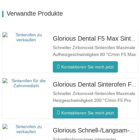
Verwandte Produkte
Glorious Dental F5 Max Sinterofen
Schneller Zirkonoxid-Sinterofen Maximale
Aufheizgeschwindigkeit 80 °C/min F5 Max
Innovativer Prozess Gleichmäßige
Kontaktieren Sie mich jetzt
Ofentemperatur Der F5 Max zeichnet sich
durch eine maximale Aufheizrate von
80°C/Minute aus. Die 360°-
Glorious Dental Sinterofen F5 Pro
Umfangsheizung gewährleistet eine
Schneller Zirkonoxid-Sinterofen Maximale
gleichmäßige Ofentemperatur und
Heizgeschwindigkeit 200 °C/min F5 Pro
konsistente…
Innovativer Prozess Gleichmäßige
Kontaktieren Sie mich jetzt
Ofentemperatur Der F5 Pro zeichnet sich
durch eine maximale Aufheizrate von 200
°C/Minute aus. Die 360°-Umfangsheizung
Glorious Schnell-/Langsam-Dental-Sinterofen
gewährleistet eine gleichmäßige
Schneller/langsamer integrierter