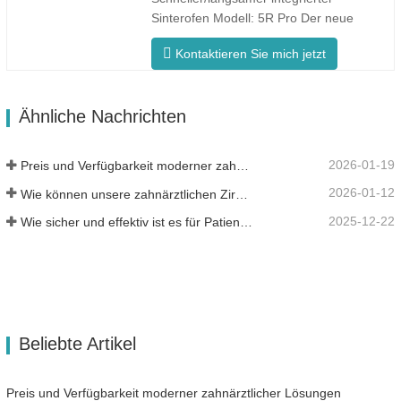
Ofentemperatur und…
Sinterofen Modell: 5R Pro Der neue
Dental-Sinterofen ist speziell für die
Kontaktieren Sie mich jetzt
Zahnmedizin konzipiert und verfügt über
eine schnelle Brennzeit von 90 Minuten.
Es ist intelligenter und effizienter und
Ähnliche Nachrichten
bietet Ihnen ein anderes Erlebnis.
Intelligente…
2026-01-19
Preis und Verfügbarkeit moderner zahnärztlicher Lösungen
2026-01-12
Wie können unsere zahnärztlichen Zirkonoxid-Werkstoffe zu Ihrem Erfolg beitragen?
2025-12-22
Wie sicher und effektiv ist es für Patienten?
Beliebte Artikel
Preis und Verfügbarkeit moderner zahnärztlicher Lösungen