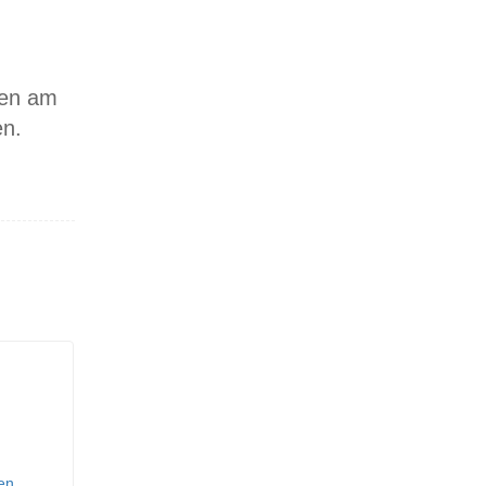
sen am
en.