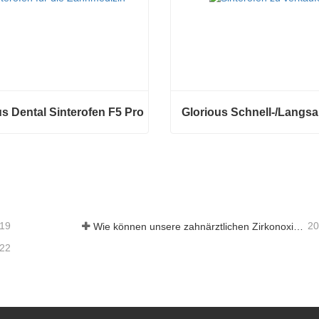
us Dental Sinterofen F5 Pro
s Dental Sinterofen F5 Pro
tieren Sie mich jetzt
Kontaktieren Sie mich jetzt
-19
20
Wie können unsere zahnärztlichen Zirkonoxid-Werkstoffe zu Ihrem Erfolg beitragen?
-22