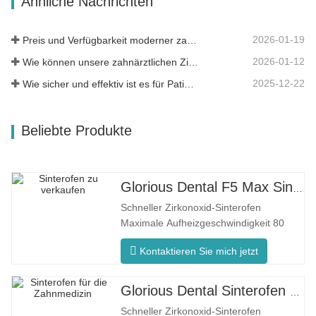
Ähnliche Nachrichten
bietet Ihnen ein anderes Erlebnis.
Intelligente…
2026-01-19
Preis und Verfügbarkeit moderner zahnärztlicher Lösungen
2026-01-12
Wie können unsere zahnärztlichen Zirkonoxid-Werkstoffe zu Ihrem Erfolg beitragen?
2025-12-22
Wie sicher und effektiv ist es für Patienten?
Beliebte Produkte
Glorious Dental F5 Max Sinterofen
Schneller Zirkonoxid-Sinterofen
Maximale Aufheizgeschwindigkeit 80
°C/min F5 Max Innovativer Prozess
Kontaktieren Sie mich jetzt
Gleichmäßige Ofentemperatur Der F5
Max zeichnet sich durch eine maximale
Aufheizrate von 80°C/Minute aus. Die
Glorious Dental Sinterofen F5 Pro
360°-Umfangsheizung gewährleistet
Schneller Zirkonoxid-Sinterofen