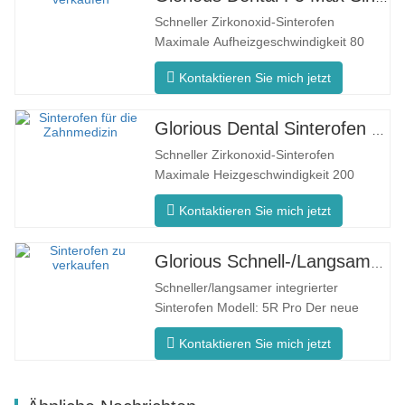
Schneller Zirkonoxid-Sinterofen
Maximale Aufheizgeschwindigkeit 80
°C/min F5 Max Innovativer Prozess
Kontaktieren Sie mich jetzt
Gleichmäßige Ofentemperatur Der F5
Max zeichnet sich durch eine maximale
Aufheizrate von 80°C/Minute aus. Die
Glorious Dental Sinterofen F5 Pro
360°-Umfangsheizung gewährleistet
Schneller Zirkonoxid-Sinterofen
eine gleichmäßige Ofentemperatur und
Maximale Heizgeschwindigkeit 200
konsistente…
°C/min F5 Pro Innovativer Prozess
Kontaktieren Sie mich jetzt
Gleichmäßige Ofentemperatur Der F5
Pro zeichnet sich durch eine maximale
Aufheizrate von 200 °C/Minute aus. Die
Glorious Schnell-/Langsam-Dental-Sinterofen
360°-Umfangsheizung gewährleistet
Schneller/langsamer integrierter
eine gleichmäßige Ofentemperatur
Sinterofen Modell: 5R Pro Der neue
und…
Dental-Sinterofen ist speziell für die
Kontaktieren Sie mich jetzt
Zahnmedizin konzipiert und verfügt über
eine schnelle Brennzeit von 90 Minuten.
Es ist intelligenter und effizienter und