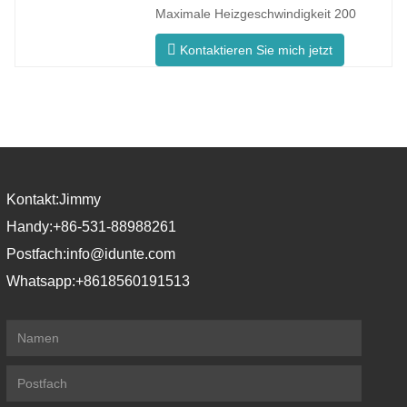
eine gleichmäßige Ofentemperatur und
Maximale Heizgeschwindigkeit 200
konsistente
°C/min F5 Pro Innovativer Prozess
Kontaktieren Sie mich jetzt
Gleichmäßige Ofentemperatur Der F5
Pro zeichnet sich durch eine maximale
Aufheizrate von 200 °C/Minute aus. Die
360°-Umfangsheizung gewährleistet
eine gleichmäßige Ofentemperatur und
Kontakt:
Jimmy
Handy:
+86-531-88988261
Postfach:
info@idunte.com
Whatsapp:
+8618560191513